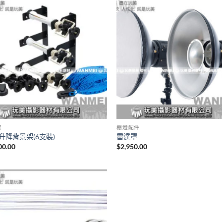
架
棚燈配件
升降背景架(6支裝)
雷達罩
00.00
$
2,950.00