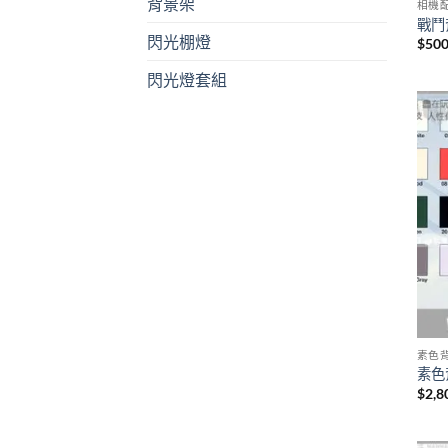
背景架
相機
戰鬥
閃光棚燈
$
500
閃光燈套組
素色
素色
$
2,8