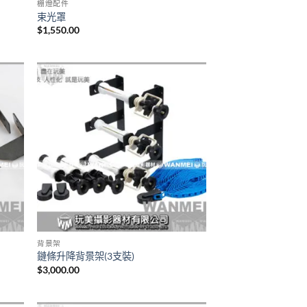
棚燈配件
束光罩
$
1,550.00
背景架
鏈條升降背景架(3支裝)
$
3,000.00