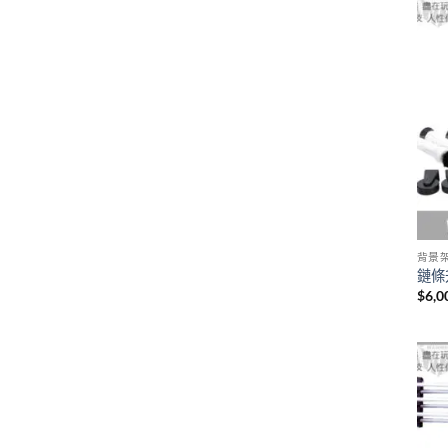
背景
鏈條
$
6,0