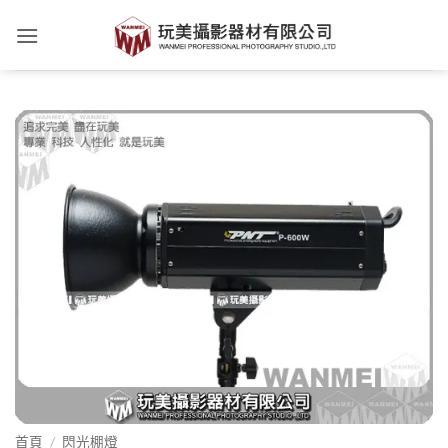
Skip
to
content
首頁
/
閃光棚燈